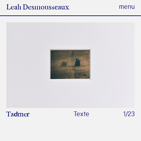
menu
Leah Desmousseaux
—
Contact, etc.
Textes
—
Mentions
Texte
1
/
23
Tadmer